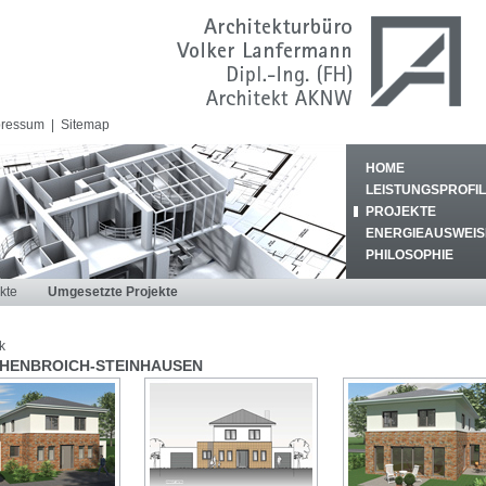
pressum
|
Sitemap
HOME
LEISTUNGSPROFIL
PROJEKTE
ENERGIEAUSWEIS
PHILOSOPHIE
kte
Umgesetzte Projekte
k
HENBROICH-STEINHAUSEN