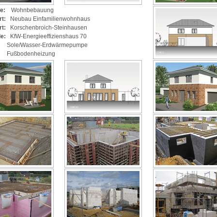
e:
Wohnbebauung
rt:
Neubau Einfamilienwohnhaus
rt:
Korschenbroich-Steinhausen
e:
KfW-Energieeffizienshaus 70
Wasser-Erdwärmepumpe
odenheizung