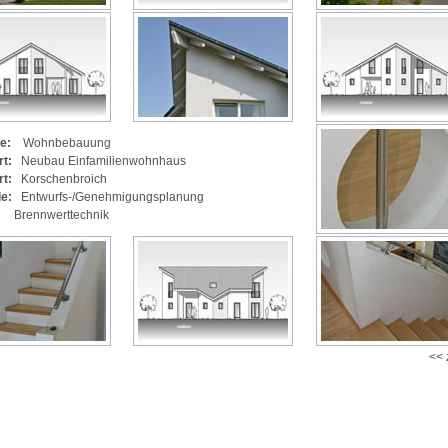
e:
Wohnbebauung
rt:
Neubau Einfamilienwohnhaus
rt:
Korschenbroich
e:
Entwurfs-/Genehmigungsplanung
nwerttechnik
<< 